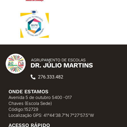
276.333.482
ONDE ESTAMOS
Avenida 5 de outubro 5400 -017
Chaves (Escola Sede)
Código:152729
Localização GPS: 41°44’38.7″N 7°27’57.5″W
ACESSO RÁPIDO