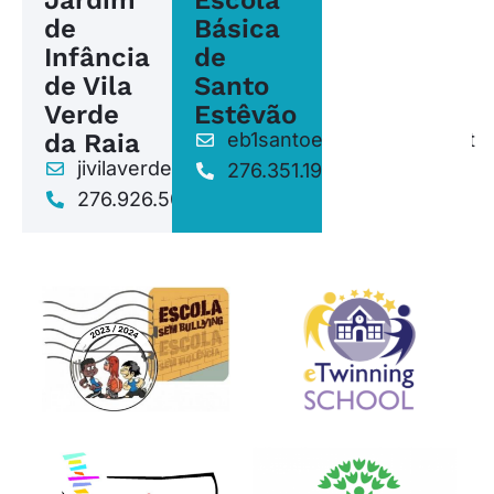
Jardim
Escola
de
Básica
Infância
de
de Vila
Santo
Verde
Estêvão
da Raia
eb1santoestevao@aejm.pt
jivilaverderaia@aejm.pt
276.351.196
276.926.507