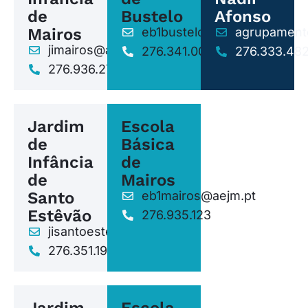
de
Bustelo
Afonso
Mairos
eb1bustelo@aejm.pt
agrupament
jimairos@aejm.pt
276.341.006
276.333.48
276.936.278
Jardim
Escola
de
Básica
Infância
de
de
Mairos
Santo
eb1mairos@aejm.pt
Estêvão
276.935.123
jisantoestevao@aejm.pt
276.351.193