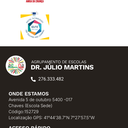
276.333.482
ONDE ESTAMOS
Avenida 5 de outubro 5400 -017
Chaves (Escola Sede)
Código:152729
Localização GPS: 41°44’38.7″N 7°27’57.5″W
ACESSO RÁPIDO