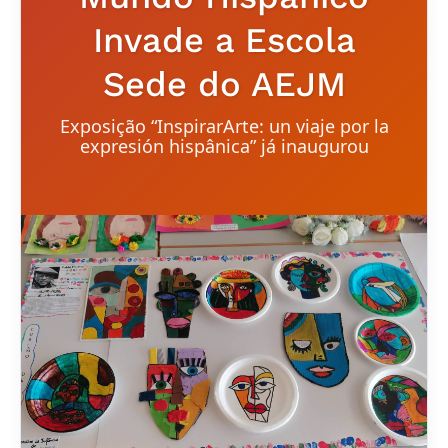
Invade a Escola
Sede do AEJM
Exposição “InspirarArte: un viaje por la
expresión hispânica” já inaugurou