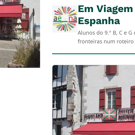
Em Viagem 
Espanha
Alunos do 9.º B, C e G
fronteiras num roteiro