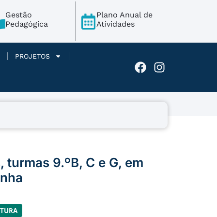
Gestão
Plano Anual de
Pedagógica
Atividades
PROJETOS
, turmas 9.ºB, C e G, em
anha
LTURA