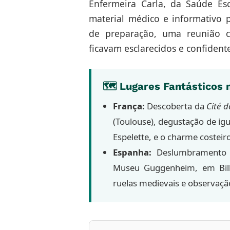
Enfermeira Carla, da Saúde Es
material médico e informativo p
de preparação, uma reunião c
ficavam esclarecidos e confident
🗺️ Lugares Fantásticos n
França:
Descoberta da
Cité d
(Toulouse), degustação de igu
Espelette, e o charme costeir
Espanha:
Deslumbramento c
Museu Guggenheim, em Bil
ruelas medievais e observaç