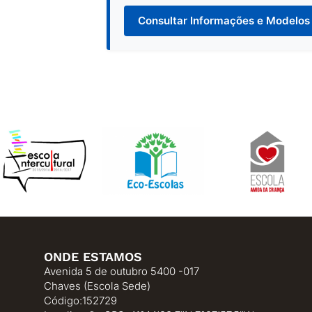
Consultar Informações e Modelos
ONDE ESTAMOS
Avenida 5 de outubro 5400 -017
Chaves (Escola Sede)
Código:152729