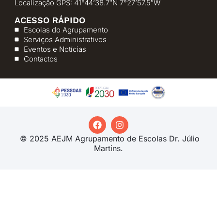
Localização GPS: 41°44’38.7″N 7°27’57.5″W
ACESSO RÁPIDO
Escolas do Agrupamento
Serviços Administrativos
Eventos e Notícias
Contactos
© 2025 AEJM Agrupamento de Escolas Dr. Júlio
Martins.