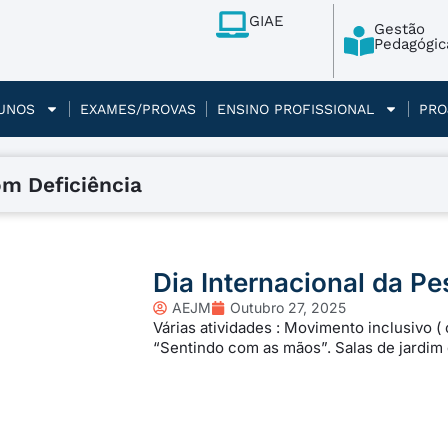
GIAE
Gestão
Pedagógic
UNOS
EXAMES/PROVAS
ENSINO PROFISSIONAL
PRO
om Deficiência
Dia Internacional da P
AEJM
Outubro 27, 2025
Várias atividades : Movimento inclusivo (
“Sentindo com as mãos”. Salas de jardim 