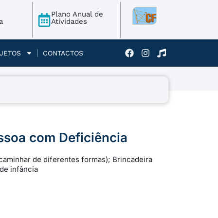
Plano Anual de
a
Atividades
JETOS
CONTACTOS
essoa com Deficiência
 caminhar de diferentes formas); Brincadeira
de infância