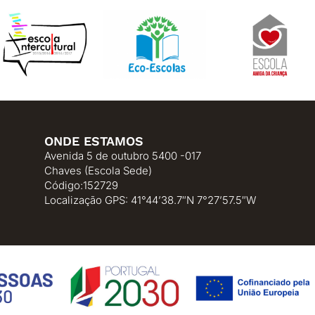
ONDE ESTAMOS
Avenida 5 de outubro 5400 -017
Chaves (Escola Sede)
Código:152729
Localização GPS: 41°44’38.7″N 7°27’57.5″W