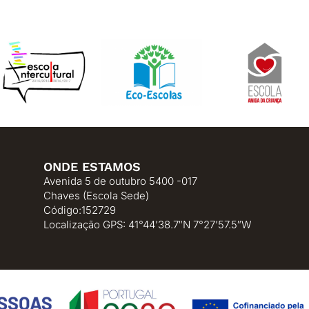
ONDE ESTAMOS
Avenida 5 de outubro 5400 -017
Chaves (Escola Sede)
Código:152729
Localização GPS: 41°44’38.7″N 7°27’57.5″W