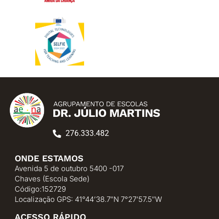
276.333.482
ONDE ESTAMOS
Avenida 5 de outubro 5400 -017
Chaves (Escola Sede)
Código:152729
Localização GPS: 41°44’38.7″N 7°27’57.5″W
ACESSO RÁPIDO